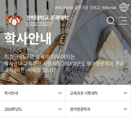
kor
KHU Home
발전기금
인포21
Webmail
학사안내
최첨단 연구와 교육이 이루어지는
학사안내 교육과정 시행세칙 2018학년도 영어영문학과 문과
대학 (국문) 사이트 입니다.
교육과정 시행세칙
학사안내
2018학년도
영어영문학과